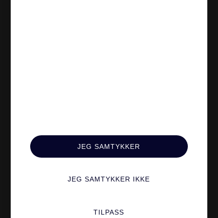
Alle Tjenester
Øvrigt
Karriere
Blogg
Ta Kontakt
Sertifiseringer
Ledige Stillinger
Verktøy Og
Integrasjoner
Personvern
Standard Avtalevilkår
JEG SAMTYKKER
Tilpass
Samtykkeinstillinger
JEG SAMTYKKER IKKE
TILPASS