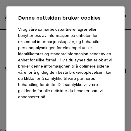
Denne nettsiden bruker cookies
Vi og våre samarbeidspartnere lagrer eller
benytter oss av informasjon på enheter, for
eksempel informasjonskapsler, og behandler
personopplysninger, for eksempel unike
Våre tjenester
identifikatorer og standardinformasjon sendt av en
enhet for ulike formål. Hvis du synes det er ok at vi
bruker denne informasjonen til å optimere sidene
Vi hjelper deg med alt innen
våre for å gi deg den beste brukeropplevelsen, kan
Digital Markedsføring
,
du klikke for å samtykke til våre partneres
behandling for dette. Ditt samtykke vil være
Medierådgiving
og
gjeldende for alle nettsider du besøker som vi
annonserer på.
Design & Webutvikling
.