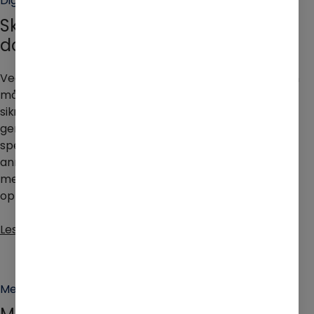
Digital Markedsføring
Skap trafikk, øk konverteringer og
dominer bransjen din.
Ved å plassere riktig annonse i riktig kanal, kan du nå din
målgruppe der de er mest aktive. Vårt hovedmål er å
sikre at hver krone du investerer i markedsføring
genererer inntekt. Hos oss har du tilgang til et team av
spesialister som harekspertise innen målrettet
annonsering. Vi skreddersyr annonsekampanjene i tråd
med dine preferanser og budsjett, slik at de best mulig
oppfyller dine mål.
Les hvordan vi kan hjelpe deg
Medierådgiving