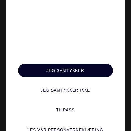
Hvem Er Vi?
Tjenester
Om Oss
Digital Markedsføring
Caser
Medierådgiving
Teamet
Design & Webutvikling
Alle Tjenester
Øvrigt
Karriere
JEG SAMTYKKER
Blogg
Ta Kontakt
JEG SAMTYKKER IKKE
Sertifiseringer
Ledige Stillinger
Verktøy Og
TILPASS
Integrasjoner
Personvern
LES VÅR PERSONVERNEKLÆRING