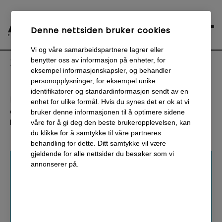
Denne nettsiden bruker cookies
Vi og våre samarbeidspartnere lagrer eller
3 fordeler med
benytter oss av informasjon på enheter, for
innholdsmarkedsføring
eksempel informasjonskapsler, og behandler
personopplysninger, for eksempel unike
identifikatorer og standardinformasjon sendt av en
Anton
Friberg
enhet for ulike formål. Hvis du synes det er ok at vi
Ca
4
minutters lesing
bruker denne informasjonen til å optimere sidene
Publisert
:
21 september 2020
våre for å gi deg den beste brukeropplevelsen, kan
du klikke for å samtykke til våre partneres
behandling for dette. Ditt samtykke vil være
gjeldende for alle nettsider du besøker som vi
annonserer på.