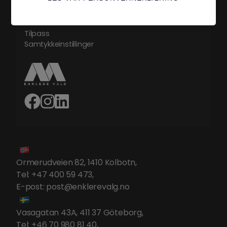
Standard Avtalevilkår
Tilpass
Samtykkeinstillinger
Ormerudveien 82, 1410 Kolbotn
,
Tel:
+47 400 59 473
,
E-post:
post@enklerevalg.no
Vasagatan 43A, 411 37 Göteborg
,
Tel:
+46 70 980 81 40
,