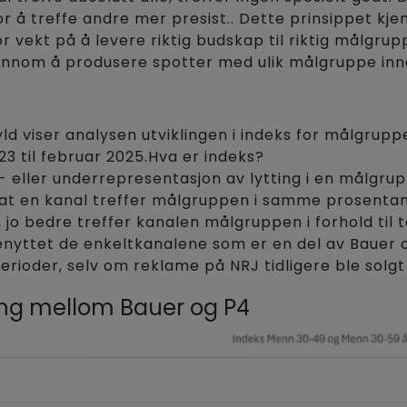
r å treffe andre mer presist.. Dette prinsippet kjen
r vekt på å levere riktig budskap til riktig målgrup
gjennom å produsere spotter med ulik målgruppe i
ld viser analysen utviklingen i indeks for målgru
23 til februar 2025.Hva er indeks?
r- eller underrepresentasjon av lytting i en målgr
 at en kanal treffer målgruppen i samme prosentand
 jo bedre treffer kanalen målgruppen i forhold til t
enyttet de enkeltkanalene som er en del av Bauer og
perioder, selv om reklame på NRJ tidligere ble solgt
g mellom Bauer og P4