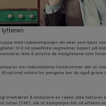
 lytteren
lgruppe med radiokampanjen din øker som kjent san
ligheter til å nå spesifikke segmenter basert på ka
nonsører ikke å utnytte de mulighetene som finne
nonsører om radioreklame fremkommer det at mange
å få optimal valuta for pengene bør du også grave 
gi innebærer å analysere en rekke ulike faktorer
t lytter (TRP), slik at kampanjen blir så effektiv 