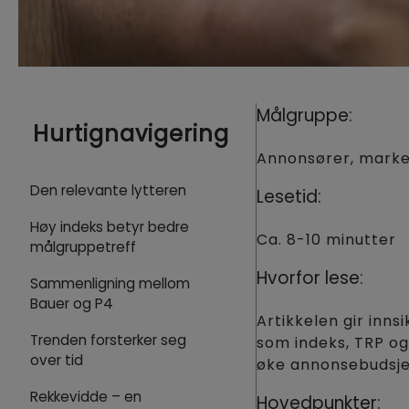
Målgruppe:
Hurtignavigering
Annonsører, marke
Den relevante lytteren
Lesetid:
Høy indeks betyr bedre
Ca. 8-10 minutter
målgruppetreff
Hvorfor lese:
Sammenligning mellom
Bauer og P4
Artikkelen gir inn
Trenden forsterker seg
som indeks, TRP og
over tid
øke annonsebudsjet
Rekkevidde – en
Hovedpunkter: