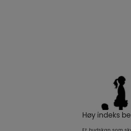
Høy indeks be
Et budskap som skal