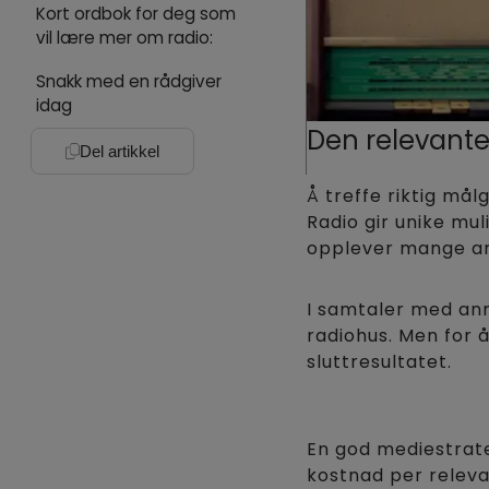
Kort ordbok for deg som
vil lære mer om radio:
Snakk med en rådgiver
idag
Den relevante
Del artikkel
Å treffe riktig må
Radio gir unike mu
opplever mange an
I samtaler med an
radiohus. Men for 
sluttresultatet.
En god mediestrate
kostnad per relevan