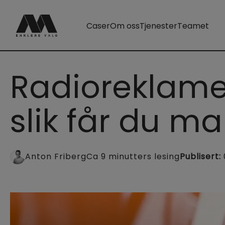
Caser
Om oss
Tjenester
Teamet
Radioreklame
slik får du ma
Anton
Friberg
Ca
9
minutters lesing
Publisert
: