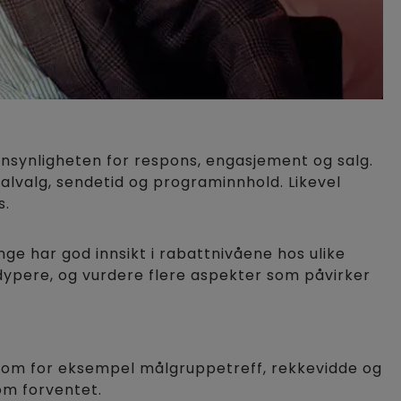
nsynligheten for respons, engasjement og salg.
nalvalg, sendetid og programinnhold. Likevel
s.
 har god innsikt i rabattnivåene hos ulike
dypere, og vurdere flere aspekter som påvirker
 som for eksempel målgruppetreff, rekkevidde og
som forventet.