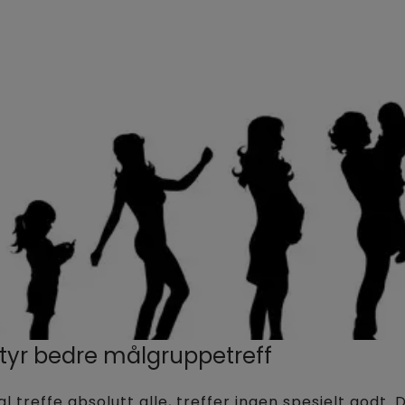
tyr bedre målgruppetreff
 treffe absolutt alle, treffer ingen spesielt godt.