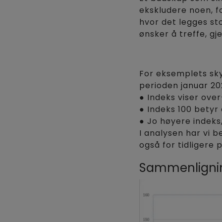
ekskludere noen, fo
hvor det legges sto
ønsker å treffe, 
For eksemplets sky
perioden januar 20
● Indeks viser ove
● Indeks 100 betyr
● Jo høyere indeks,
I analysen har vi b
også for tidligere 
Sammenlignin