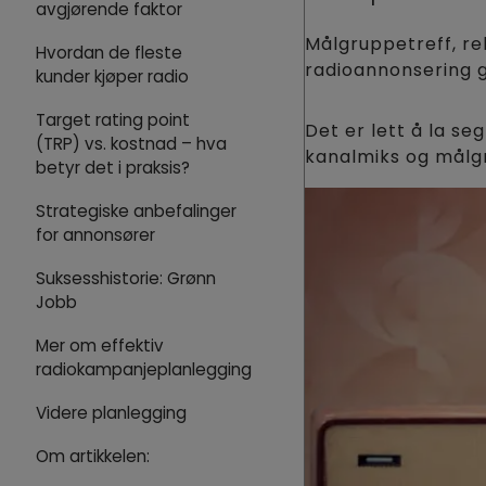
avgjørende faktor
Målgruppetreff, re
Hvordan de fleste
radioannonsering g
kunder kjøper radio
Target rating point
Det er lett å la s
(TRP) vs. kostnad – hva
kanalmiks og målgr
betyr det i praksis?
Strategiske anbefalinger
for annonsører
Suksesshistorie: Grønn
Jobb
Mer om effektiv
radiokampanjeplanlegging
Videre planlegging
Om artikkelen: