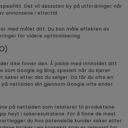
 spesifikt. Det vil dessuten by på utfordringer når
v annonsene i ettertid.
var med målet ditt. Du kan måle effekten av
ringer for videre optimalisering.
EO)
er ikke finner den. Å jobbe med innholdet ditt
ne som Google og Bing, spesielt når du kjører
t søker etter det du selger. Da får du ofte en
n på nettsiden din gjennom Google ofte ender
dine på nettsiden som relaterer til produktene
opp høyt i søkeresultatene. For å finne de mest
 kartlegger du hva potensielle kunder søker etter
ordene brukes i en kontekst som er relevant for