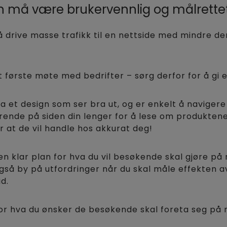
din må være brukervennlig og målrette
å drive masse trafikk til en nettside med mindre de
t første møte med bedrifter – sørg derfor for å gi e
a et design som ser bra ut, og er enkelt å naviger
ende på siden din lenger for å lese om produktene 
r at de vil handle hos akkurat deg!
en klar plan for hva du vil besøkende skal gjøre på ne
også by på utfordringer når du skal måle effekten 
d.
for hva du ønsker de besøkende skal foreta seg på n