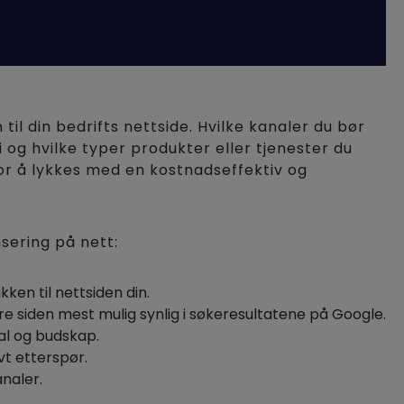
il din bedrifts nettside. Hvilke kanaler du bør
og hvilke typer produkter eller tjenester du
 for å lykkes med en kostnadseffektiv og
nsering på nett:
ikken til nettsiden din.
re siden mest mulig synlig i søkeresultatene på Google.
al og budskap.
vt etterspør.
naler.