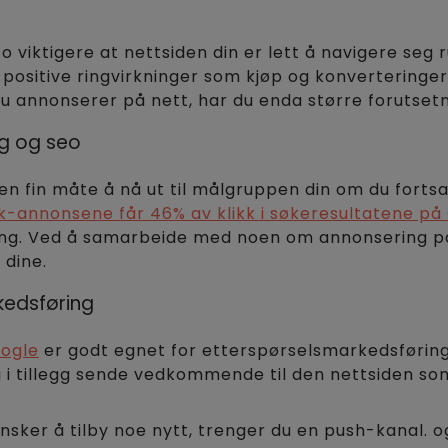
o viktigere at nettsiden din er lett å navigere seg
positive ringvirkninger som kjøp og konverteringe
u annonserer på nett, har du enda større forutsetni
ng og seo
 en fin måte å nå ut til målgruppen din om du forts
k-annonsene får 46% av klikk i søkeresultatene på
ng. Ved å samarbeide med noen om annonsering på 
 dine.
kedsføring
ogle
er godt egnet for etterspørselsmarkedsføring
g i tillegg sende vedkommende til den nettsiden som
nsker å tilby noe nytt, trenger du en push-kanal. 