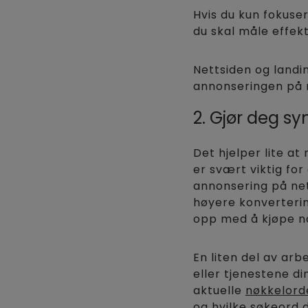
Hvis du kun fokuser
du skal måle effek
Nettsiden og landi
annonseringen på ne
2. Gjør deg s
Det hjelper lite a
er svært viktig for
annonsering på nett
høyere konverterin
opp med å kjøpe n
En liten del av ar
eller tjenestene di
aktuelle
nøkkelord
og hvilke søkeord d