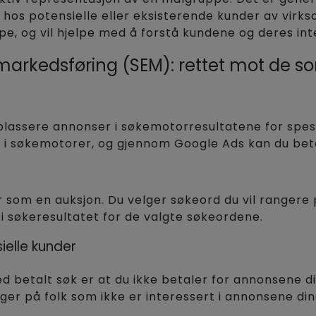
hos potensielle eller eksisterende kunder av virkso
e, og vil hjelpe med å forstå kundene og deres int
arkedsføring (SEM): rettet mot de som
 plassere annonser i søkemotorresultatene for spes
s i søkemotorer, og gjennom Google Ads kan du be
r som en auksjon. Du velger søkeord du vil ranger
i søkeresultatet for de valgte søkeordene.
ielle kunder
d betalt søk er at du ikke betaler for annonsene 
nger på folk som ikke er interessert i annonsene di