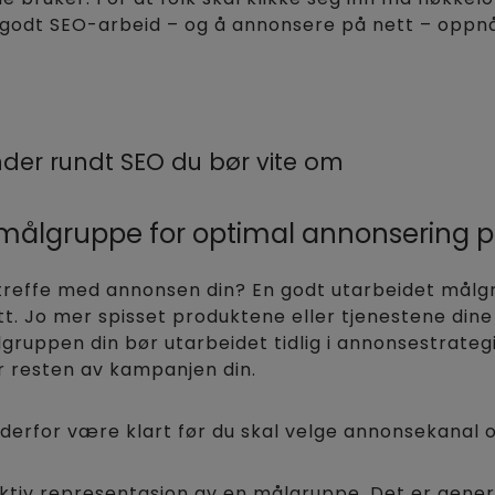
 godt SEO-arbeid – og å annonsere på nett – oppnå 
ender rundt SEO du bør vite om
n målgruppe for optimal annonsering p
reffe med annonsen din? En godt utarbeidet målgru
t. Jo mer spisset produktene eller tjenestene dine 
lgruppen din bør utarbeidet tidlig i annonsestrateg
 resten av kampanjen din.
derfor være klart før du skal velge annonsekanal 
iktiv representasjon av en målgruppe. Det er gene