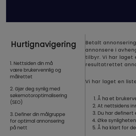
Betalt annonsering 
Hurtignavigering
annonsere i avheng
tilbyr. Vi har lage
1. Nettsiden din må
resultatrettet ann
være brukervennlig og
målrettet
Vi har laget en lis
2. Gjør deg synlig med
søkemotoroptimalisering
Å ha et brukerven
(SEO)
At nettsidens in
Du har definert
3. Definer din målgruppe
Øke synligheten 
for optimal annonsering
Å ha klart for 
på nett