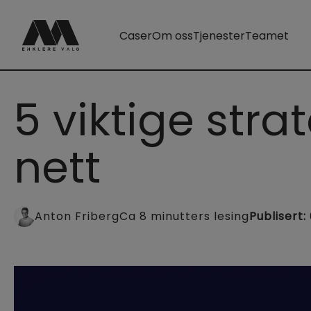
Caser
Om oss
Tjenester
Teamet
5 viktige str
nett
Anton
Friberg
Ca
8
minutters lesing
Publisert
: