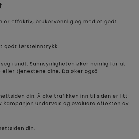
t
n er effektiv, brukervennlig og med et godt
t godt førsteinntrykk.
e seg rundt. Sannsynligheten øker nemlig for at
eller tjenestene dine. Da øker også
ttsiden din. Å øke trafikken inn til siden er litt
av kampanjen underveis og evaluere effekten av
ettsiden din.