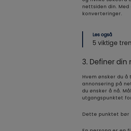
nettsiden din. Med
konverteringer.
Les også
5 viktige tr
3. Definer di
Hvem ønsker du å t
annonsering på net
du ønsker å nå. Må
utgangspunktet for
Dette punktet bør 
En persona er en f