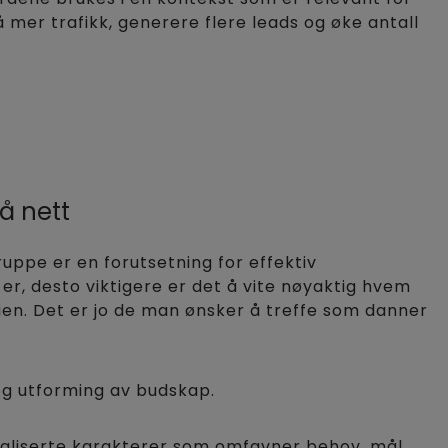
mer trafikk, generere flere leads og øke antall
å nett
ppe er en forutsetning for effektiv
er, desto viktigere er det å vite nøyaktig hvem
ien. Det er jo de man ønsker å treffe som danner
og utforming av budskap.
raliserte karakterer som omfavner behov, mål