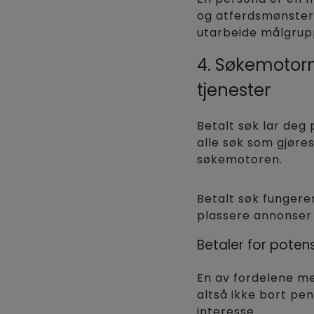
og atferdsmønster 
utarbeide målgrupp
4. Søkemotorm
tjenester
Betalt søk lar deg
alle søk som gjøre
søkemotoren.
Betalt søk fungere
plassere annonser 
Betaler for potens
En av fordelene me
altså ikke bort pe
interesse.