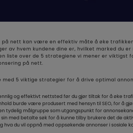
på nett kan være en effektiv måte å øke trafikken t
er av hvem kundene dine er, hvilket marked du er i 
t en liste over de 5 strategiene vi mener er viktigst
onsering på nett.
te med 5 viktige strategier for å drive optimal anno
nlig og effektivt nettsted før du gjør tiltak for å øke traf
nhold burde være produsert med hensyn til SEO, for å gjø
 en tydelig målgruppe som utgangspunkt for annonsekan
sin med betalte søk for å kunne tilby brukere det de akti
deg hva du vil oppnå med oppsøkende annonser i sosiale ka