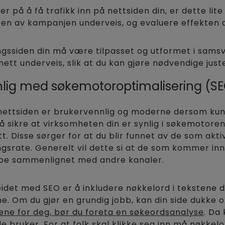
er på å få trafikk inn på nettsiden din, er dette lite
ten av kampanjen underveis, og evaluere effekten a
ngssiden din må være tilpasset og utformet i sams
tt underveis, slik at du kan gjøre nødvendige juste
ynlig med søkemotoroptimalisering (S
t nettsiden er brukervennlig og moderne dersom kund
 å sikre at virksomheten din er synlig i søkemotore
. Disse sørger for at du blir funnet av de som aktiv
gsrate. Generelt vil dette si at de som kommer in
oe sammenlignet med andre kanaler.
beidet med SEO er å inkludere nøkkelord i tekstene 
ne. Om du gjør en grundig jobb, kan din side dukke 
ene for deg, bør du foreta en søkeordsanalyse
. Da
e bruker. For at folk skal klikke seg inn må nøkkel