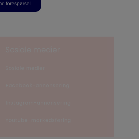
d forespørsel
Sosiale medier
Sosiale medier
Facebook-annonsering
Instagram-annonsering
Youtube-markedsføring