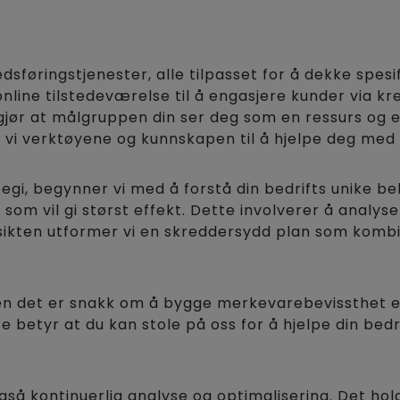
kedsføringstjenester, alle tilpasset for å dekke spe
online tilstedeværelse til å engasjere kunder via k
ør at målgruppen din ser deg som en ressurs og en a
r vi verktøyene og kunnskapen til å hjelpe deg med
egi, begynner vi med å forstå din bedrifts unike be
r som vil gi størst effekt. Dette involverer å analy
sikten utformer vi en skreddersydd plan som komb
enten det er snakk om å bygge merkevarebevissthet 
e betyr at du kan stole på oss for å hjelpe din bed
å kontinuerlig analyse og optimalisering. Det hol