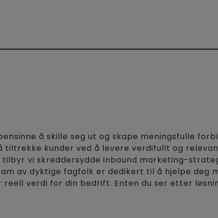
noensinne å skille seg ut og skape meningsfulle fo
iltrekke kunder ved å levere verdifullt og relevan
 tilbyr vi skreddersydde inbound marketing-strategi
team av dyktige fagfolk er dedikert til å hjelpe deg
eell verdi for din bedrift. Enten du ser etter løsni