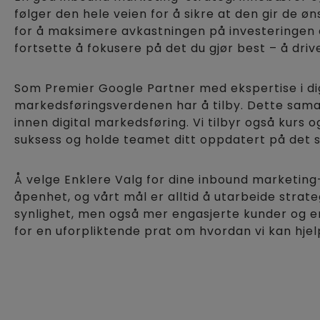
følger den hele veien for å sikre at den gir de ø
for å maksimere avkastningen på investeringen din
fortsette å fokusere på det du gjør best – å drive
Som Premier Google Partner med ekspertise i digi
markedsføringsverdenen har å tilby. Dette samar
innen digital markedsføring. Vi tilbyr også kur
suksess og holde teamet ditt oppdatert på det 
Å velge Enklere Valg for dine inbound marketing-
åpenhet, og vårt mål er alltid å utarbeide strate
synlighet, men også mer engasjerte kunder og en
for en uforpliktende prat om hvordan vi kan hjelp