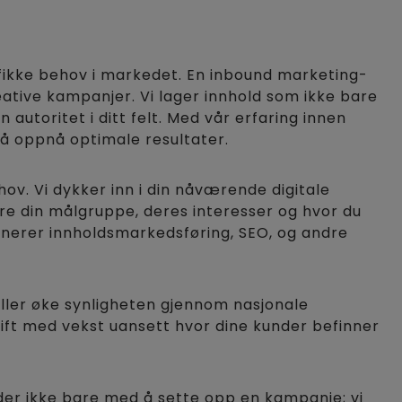
sifikke behov i markedet. En inbound marketing-
reative kampanjer. Vi lager innhold som ikke bare
utoritet i ditt felt. Med vår erfaring innen
 å oppnå optimale resultater.
hov. Vi dykker inn i din nåværende digitale
sere din målgruppe, deres interesser og hvor du
inerer innholdsmarkedsføring, SEO, og andre
eller øke synligheten gjennom nasjonale
rift med vekst uansett hvor dine kunder befinner
der ikke bare med å sette opp en kampanje; vi