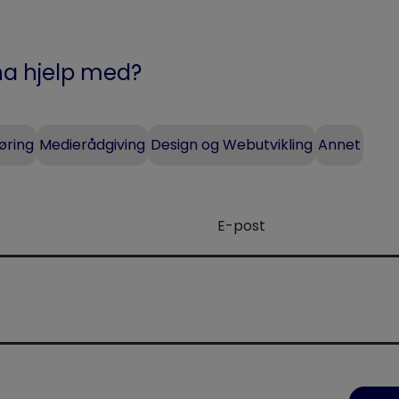
 ha hjelp med?
øring
Medierådgiving
Design og Webutvikling
Annet