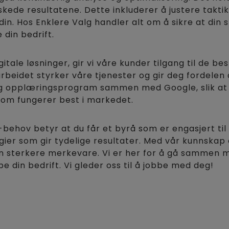
nskede resultatene. Dette inkluderer å justere taktik
. Hos Enklere Valg handler alt om å sikre at din st
 din bedrift.
tale løsninger, gir vi våre kunder tilgang til de 
beidet styrker våre tjenester og gir deg fordelen
s og opplæringsprogram sammen med Google, slik at 
som fungerer best i markedet.
behov betyr at du får et byrå som er engasjert til 
gier som gir tydelige resultater. Med vår kunnskap 
 sterkere merkevare. Vi er her for å gå sammen me
e din bedrift. Vi gleder oss til å jobbe med deg!