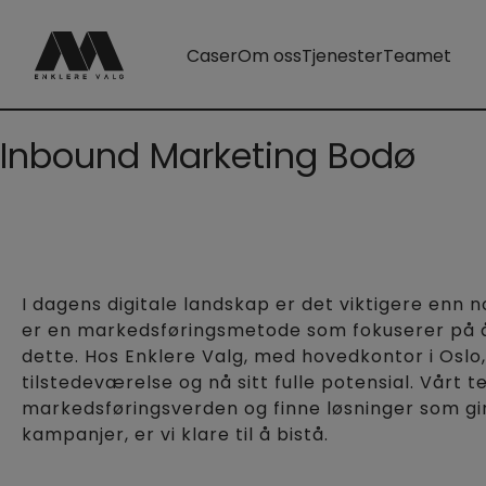
Caser
Om oss
Tjenester
Teamet
Inbound Marketing Bodø
I dagens digitale landskap er det viktigere enn 
er en markedsføringsmetode som fokuserer på å t
dette. Hos Enklere Valg, med hovedkontor i Oslo,
tilstedeværelse og nå sitt fulle potensial. Vårt 
markedsføringsverden og finne løsninger som gir r
kampanjer, er vi klare til å bistå.