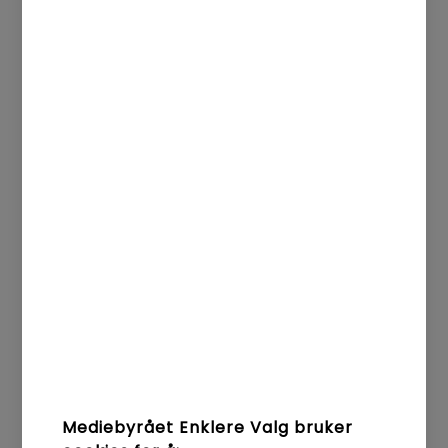
Programmatisk annonsering
Display-annonsering
Innholdsmarkedsføring
Innholdsmarkedsføring
SEO
E-postmarkedsføring
Sosiale medier
Mediebyrået Enklere Valg bruker