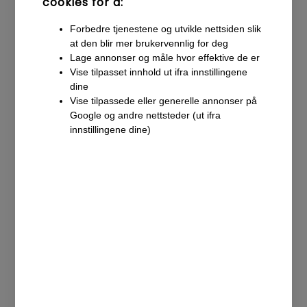
Sosiale medier
cookies for å:
Forbedre tjenestene og utvikle nettsiden slik
Facebook-annonsering
at den blir mer brukervennlig for deg
Lage annonser og måle hvor effektive de er
Instagram-annonsering
Vise tilpasset innhold ut ifra innstillingene
dine
Youtube-markedsføring
Vise tilpassede eller generelle annonser på
Google og andre nettsteder (ut ifra
innstillingene dine)
Caser