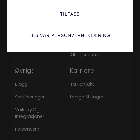
Hvem Er Vi?
Tjenester
TILPASS
Om Oss
Digital Markedsføring
Caser
Medierådgiving
LES VÅR PERSONVERNEKLÆRING
Teamet
Design & Webutvikling
Alle Tjenester
Øvrigt
Karriere
Blogg
Ta Kontakt
Sertifiseringer
Ledige Stillinger
Verktøy Og
Integrasjoner
Personvern