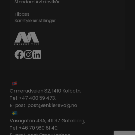
Standard Avtalevilkår
Tilpass
Samtykkeinstillinger
Ormerudveien 82, 1410 Kolbotn
,
Tel:
+47 400 59 473
,
E-post:
post@enklerevalg.no
Vasagatan 43A, 411 37 Göteborg
,
Tel:
+46 70 980 81 40
,