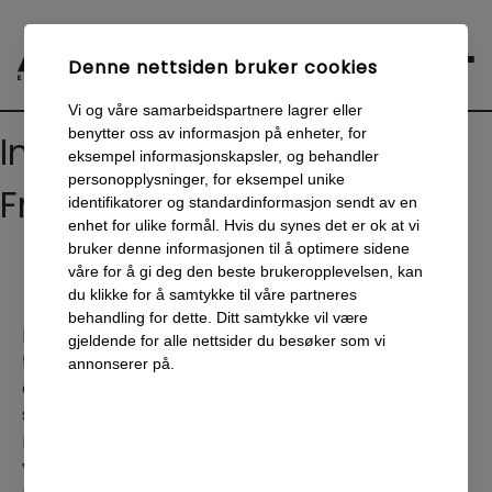
Denne nettsiden bruker cookies
Vi og våre samarbeidspartnere lagrer eller
benytter oss av informasjon på enheter, for
Inbound Marketing
eksempel informasjonskapsler, og behandler
personopplysninger, for eksempel unike
Fredrikstad
identifikatorer og standardinformasjon sendt av en
enhet for ulike formål. Hvis du synes det er ok at vi
bruker denne informasjonen til å optimere sidene
våre for å gi deg den beste brukeropplevelsen, kan
du klikke for å samtykke til våre partneres
behandling for dette. Ditt samtykke vil være
Når bedrifter ønsker å forbedre sin digitale
gjeldende for alle nettsider du besøker som vi
tilstedeværelse, er inbound marketing en
annonserer på.
effektiv løsning. Hos Enklere Valg jobber vi
som et erfarent digitalbyrå med å gi bedrifter
muligheten til å nå riktig publikum med riktige
verktøy. Ved å tilby tjenester som inbound