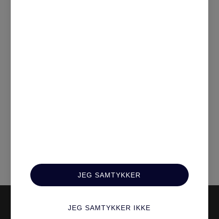
Genial SoMe-taktikk skyter TOOLS’ salg i
været
JEG SAMTYKKER
JEG SAMTYKKER IKKE