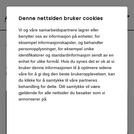
Denne nettsiden bruker cookies
Vi og våre samarbeidspartnere lagrer eller
Enklere Valg er nå sertifisert
benytter oss av informasjon på enheter, for
Google Partner
eksempel informasjonskapsler, og behandler
personopplysninger, for eksempel unike
identifikatorer og standardinformasjon sendt av en
Enklere
Valg
enhet for ulike formål. Hvis du synes det er ok at vi
Ca
4
minutters lesing
bruker denne informasjonen til å optimere sidene
Publisert
:
29 mai 2018
våre for å gi deg den beste brukeropplevelsen, kan
du klikke for å samtykke til våre partneres
behandling for dette. Ditt samtykke vil være
gjeldende for alle nettsider du besøker som vi
annonserer på.