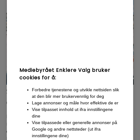
Mediebyrået Enklere Valg bruker
cookies for å:
Salgsbedrifter vs. profesjonelle
Forbedre tjenestene og utvikle nettsiden slik
at den blir mer brukervennlig for deg
Google-byråer
Lage annonser og måle hvor effektive de er
Vise tilpasset innhold ut ifra innstillingene
En vanlig trend hos salgsbedrifter, i
dine
Vise tilpassede eller generelle annonser på
motsetning til profesjonelle Google-byråer,
Google og andre nettsteder (ut ifra
er at man fokuserer på å selge inn flest mulig
innstillingene dine)
kunder og ikke på resultatene til kunden (i