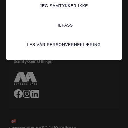
Sertifiseringer
Ledige Stillinger
JEG SAMTYKKER IKKE
Verktøy Og
Integrasjoner
TILPASS
Personvern
Standard Avtalevilkår
LES VÅR PERSONVERNEKLÆRING
Tilpass
Samtykkeinstillinger