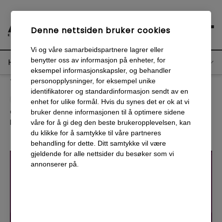
Denne nettsiden bruker cookies
Vi og våre samarbeidspartnere lagrer eller
Våre topp 5 plugins for
benytter oss av informasjon på enheter, for
Hurtignavigering
Adobe XD
eksempel informasjonskapsler, og behandler
personopplysninger, for eksempel unike
Hvorfor lage prototype?
identifikatorer og standardinformasjon sendt av en
Anton
Friberg
enhet for ulike formål. Hvis du synes det er ok at vi
Derfor har vi valgt Adobe XD
Ca
6
minutters lesing
bruker denne informasjonen til å optimere sidene
Publisert
:
26 august 2020
våre for å gi deg den beste brukeropplevelsen, kan
du klikke for å samtykke til våre partneres
Tool Kit
behandling for dette. Ditt samtykke vil være
gjeldende for alle nettsider du besøker som vi
UnDraw
annonserer på.
Free Stock Search for Adobe XD
UI Faces