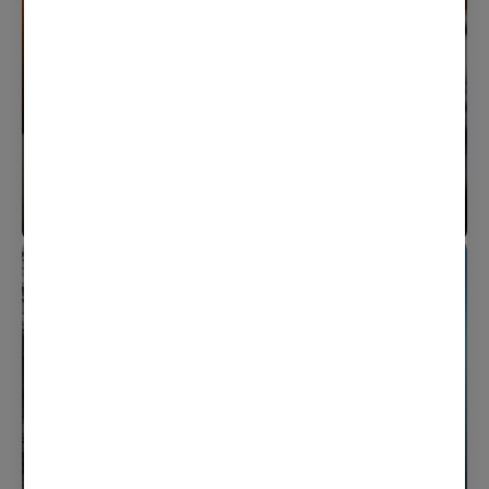
Innlegg
Radioreklame: Mer enn bare rabatter
– slik får du maksimal effekt
Innlegg
TikToks framtid i USA: Hva betyr det
for oss og våre annonsører?