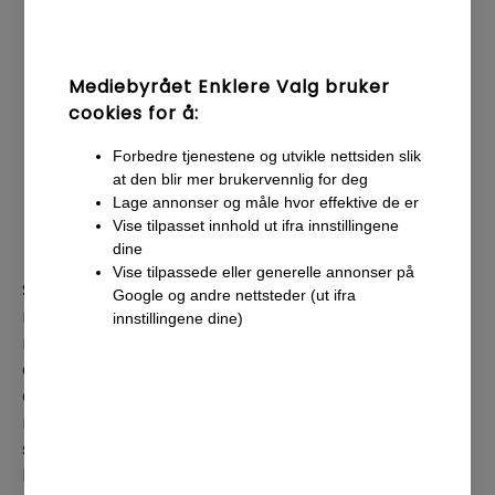
Mediebyrået Enklere Valg bruker
cookies for å:
Forbedre tjenestene og utvikle nettsiden slik
at den blir mer brukervennlig for deg
Lage annonser og måle hvor effektive de er
Vise tilpasset innhold ut ifra innstillingene
Free Stock Search for Adobe XD
dine
Vise tilpassede eller generelle annonser på
Selv om denne pluginen ikke har så fengende
Google og andre nettsteder (ut ifra
navn, vil den gjøre jobben. Venter du på å
innstillingene dine)
motta bildemateriale for nettsiden du skal
designe, og trenger å fylle den midlertidig, vil
den være en god hjelp. Utvidelsen blir enda
mer til hjelp om du i tillegg kobler til din
shutterstock- og/eller Adobe-konto slik at du
kan laste ned lisensierte bilder i full kvalitet.