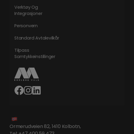
Verktøy Og
Integrasjoner
Personvern
Standard Avtalevilkår
Tilpass
Samtykkeinstillinger
Ormerudveien 82, 1410 Kolbotn
,
Tel:
+47 400 59 473
,