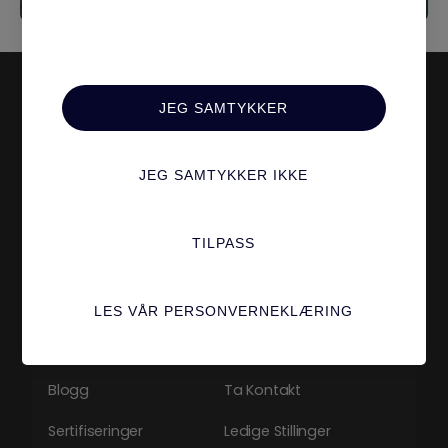
JEG SAMTYKKER
Hvem Er Vi?
Tjenester
Om Oss
Digital Markedsføring
JEG SAMTYKKER IKKE
Caser
Medierådgiving
TILPASS
Teamet
Design & Webutvikling
Alle Tjenester
LES VÅR PERSONVERNEKLÆRING
Øvrigt
Karriere
Blogg
Ta Kontakt
Sertifiseringer
Ledige Stillinger